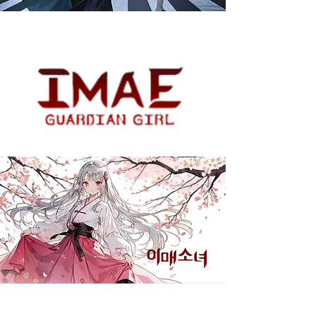
HaoPlay I 리버스 : 1999 I PV 더빙, 인게임 더빙
원더스쿼드 I 이매소녀 I 작/편곡, 녹음, 믹싱 & 마스터링