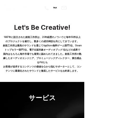
Let's Be Creative!
音
1997年に設立された創造工作所は、20年経歴のノウハウと毎年50件以上
のプロジェクトを遂行し、数多くの成功神話を共にしてきています。
創造工作所は最高のサウンドを通じてAppStore無料ゲーム部門1位、Steam
トップセラー部門1位、電子出版対象オーディオブック1位などの成果で
国内はもちろん海外市場でも着実に認められてきました。創造工作所の熟
練したオーディオエンジニア、プロミュージックディレクター、責任感あ
るPMたち
お客様が追求するコンテンツの価値を心から悩むサポーターとして、コン
テンツに最適化されたサウンドと徹底したサービスをお約束します。
サービス