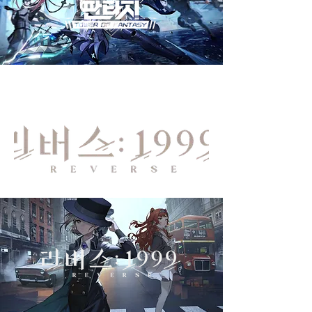
퍼팩트월드 I 타워오브판타지 I 인게임 더빙, PV