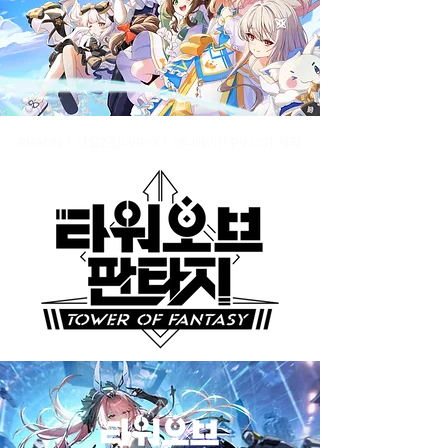
RHAON I 테일즈런너RPG I 애니메이션 PV OST 제작