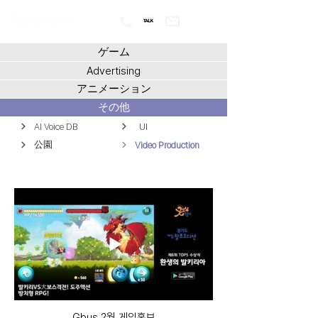
ゲーム
Advertising
アニメーション
その他
AI Voice DB
UI
公園
Video Production
Gbus 2월 게임홍보