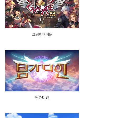
그랑에이지M
팀가디언